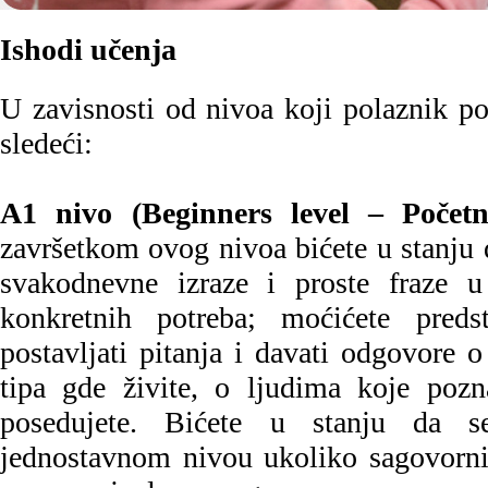
Ishodi učenja
U zavisnosti od nivoa koji polaznik p
sledeći:
A1 nivo (Beginners level – Počet
završetkom ovog nivoa bićete u stanju d
svakodnevne izraze i proste fraze u 
konkretnih potreba; moćićete preds
postavljati pitanja i davati odgovore 
tipa gde živite, o ljudima koje pozn
posedujete. Bićete u stanju da s
jednostavnom nivou ukoliko sagovornik