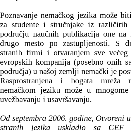
Poznavanje nemačkog jezika može biti
za studente i stručnjake iz različiti
području naučnih publikacija one n
drugo mesto po zastupljenosti. S d
stranih firmi i otvaranjem sve većeg 
evropskih kompanija (posebno onih 
područja) u našoj zemlji nemački je posta
Rasprostranjena i bogata mreža r
nemačkom jeziku može u mnogome
uvežbavanju i usavršavanju.
Od septembra 2006. godine, Otvoreni u
stranih jezika uskladio sa CEF