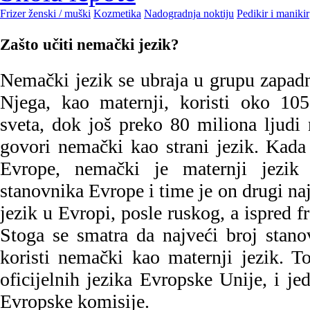
Frizer ženski / muški
Kozmetika
Nadogradnja noktiju
Pedikir i manikir
Zašto učiti nemački jezik?
Nemački jezik se ubraja u grupu zapad
Njega, kao maternji, koristi oko 105
sveta, dok još preko 80 miliona ljudi
govori nemački kao strani jezik. Kada 
Evrope, nemački je maternji jezi
stanovnika Evrope i time je on drugi na
jezik u Evropi, posle ruskog, a ispred 
Stoga se smatra da najveći broj stan
koristi nemački kao maternji jezik. T
oficijelnih jezika Evropske Unije, i je
Evropske komisije.