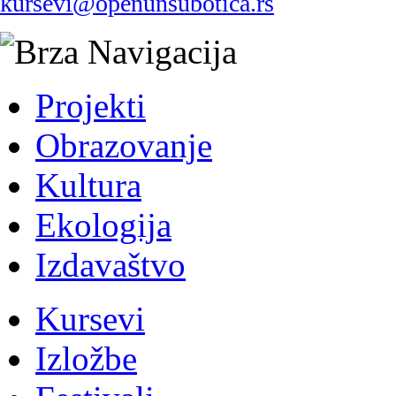
kursevi@openunsubotica.rs
Brza Navigacija
Projekti
Obrazovanje
Kultura
Ekologija
Izdavaštvo
Kursevi
Izložbe