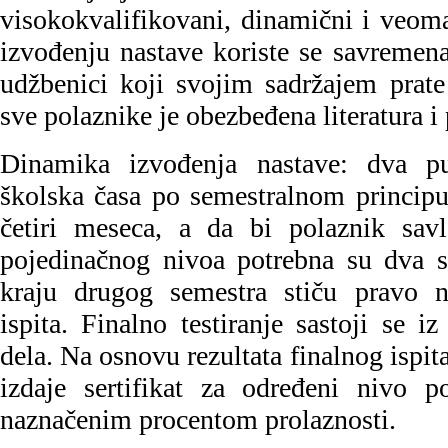
visokokvalifikovani, dinamični i veom
izvođenju nastave koriste se savremena
udžbenici koji svojim sadržajem prate
sve polaznike je obezbeđena literatura i 
Dinamika izvođenja nastave: dva p
školska časa po semestralnom principu
četiri meseca, a da bi polaznik sav
pojedinačnog nivoa potrebna su dva s
kraju drugog semestra stiču pravo n
ispita. Finalno testiranje sastoji se
dela. Na osnovu rezultata finalnog ispit
izdaje sertifikat za određeni nivo 
naznačenim procentom prolaznosti.