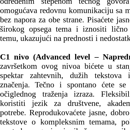
određenim stepenom tečnog govora
omogućava redovnu komunikaciju sa m
bez napora za obe strane. Pisaćete jasn
širokog opsega tema i iznositi lično
temu, ukazujući na prednosti i nedostatke
C1 nivo (Advanced level – Napredn
završetkom ovog nivoa bićete u stan
spektar zahtevnih, dužih tekstova 
značenja. Tečno i spontano ćete se 
očiglednog traženja izraza. Fleksibi
koristiti jezik za društvene, akade
potrebe. Reprodukovaćete jasne, dobro 
tekstove o kompleksnim temama, pok