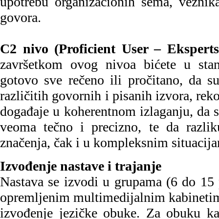
upotrebu organizacionih šema, veznik
govora.
C2 nivo (Proficient User – Eksperts
završetkom ovog nivoa bićete u sta
gotovo sve rečeno ili pročitano, da s
različitih govornih i pisanih izvora, rek
događaje u koherentnom izlaganju, da s
veoma tečno i precizno, te da razliku
značenja, čak i u kompleksnim situacij
Izvođenje nastave i trajanje
Nastava se izvodi u grupama (6 do 15
opremljenim multimedijalnim kabinetim
izvođenje jezičke obuke. Za obuku ka