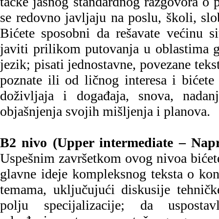
tačke jasnog standardnog razgovora o
se redovno javljaju na poslu, školi, s
Bićete sposobni da rešavate većinu s
javiti prilikom putovanja u oblastima 
jezik; pisati jednostavne, povezane tek
poznate ili od ličnog interesa i bićete
doživljaja i događaja, snova, nadan
objašnjenja svojih mišljenja i planova.
B2 nivo (Upper intermediate – Napr
Uspešnim završetkom ovog nivoa bićete
glavne ideje kompleksnog teksta o kon
temama, uključujući diskusije tehničk
polju specijalizacije; da uspostav