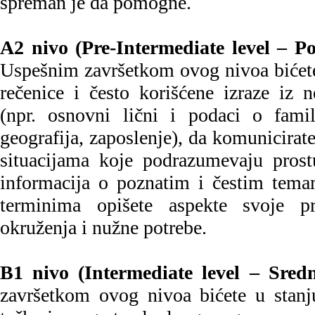
spreman je da pomogne.
A2 nivo (Pre-Intermediate level – Po
Uspešnim završetkom ovog nivoa bićete
rečenice i često korišćene izraze iz 
(npr. osnovni lični i podaci o famili
geografija, zaposlenje), da komunicirat
situacijama koje podrazumevaju prost
informacija o poznatim i čestim tema
terminima opišete aspekte svoje pr
okruženja i nužne potrebe.
B1 nivo (Intermediate level – Sredn
završetkom ovog nivoa bićete u stanj