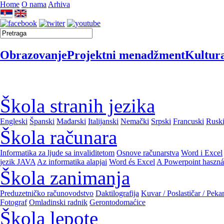
Home
O nama
Arhiva
Obrazovanje
Projektni menadžment
Kultur
Škola stranih jezika
Engleski
Španski
Mađarski
Italijanski
Nemački
Srpski
Francuski
Rusk
Škola računara
Informatika za ljude sa invaliditetom
Osnove računarstva
Word i Excel
jezik JAVA
Az informatika alapjai
Word és Excel
A Powerpoint haszná
Škola zanimanja
Preduzetničko računovodstvo
Daktilografija
Kuvar / Poslastičar / Peka
Fotograf
Omladinski radnik
Gerontodomaćice
Škola lepote